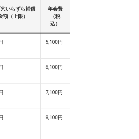
ギ穴いらずら補償
年会費
金額（上限）
（税
込）
円
5,100円
円
6,100円
円
7,100円
円
8,100円