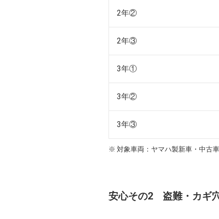
2年②
2年③
3年①
3年②
3年③
※ 対象車両：ヤマハ製新車・中古
安心その2 盗難・カギ