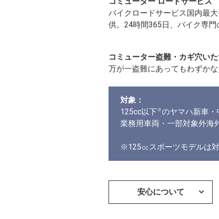
コミューター ロードサービス
バイクロードサービス国内最大手
供。24時間365日、バイク専
コミューター盗難・カギ穴いた
万が一盗難にあってもわずかな
対象：
※
125cc以下
のヤマハ新車・
業務用車両・一部対象外海
※125㏄スポーツモデルは対象外（YZ
安心について