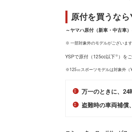
原付を買うなら
～ヤマハ原付（新車・中古車）
※ 一部対象外のモデルがございま
※
YSPで原付（125cc以下
）を
※125㏄スポーツモデルは対象外（YZF-R12
万一のときに、24
盗難時の車両補償