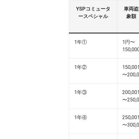
YSPコミュータ
車両盗
ースペシャル
象額
1年①
1円〜
150,0
1年②
150,0
〜200,
1年③
200,0
〜250,
1年④
250,0
〜300,