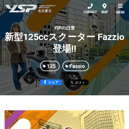
YSP名古屋北
CONTACT
MAP
MENU
YSPの日常
新型125ccスクーター Fazzio
登場!!
125
Fassio
シェア