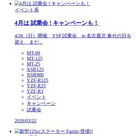
イベント系
4月は 試乗会 ! キャンペーンも！
4/26（日）開催 YSP 試乗会 in 名古屋北 春分の日を
迎え、まだ...
MT-09
MT-125
MT-25
XSR125
XSR900
YZF-R125
YZF-R25
YZF-R3
イベント
キャンペーン
試乗会
2026/03/22