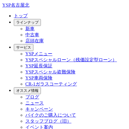
YSP名古屋北
トップ
ラインナップ
新車
中古車
店頭在庫
サービス
YSPメニュー
YSPスペシャルローン（残価設定型ローン）
YSP延長保証
YSPスペシャル盗難保険
YSP車両保険
CR-1ガラスコーティング
オススメ情報
ブログ
ニュース
キャンペーン
バイクのご購入について
スタッフブログ（旧）
イベント案内