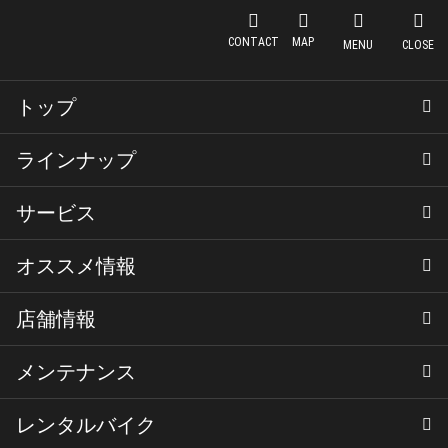
YSP名古屋北
CONTACT
MAP
MENU
CLOSE
ヤマハ XMAX 250 24モデル
トップ
XMAX。スクリーンやメー
ラインナップ
ターが現行モデルと異なり
サービス
新車
中古車
店頭在庫
ます
オススメ情報
YSPメニュー
YSPスペシャルローン（残価設定型ロー
YSP延長保証
YSPスペシャル盗難保険
YSP車両保険
CR-1ガラスコーティング
ン）
店舗情報
ブログ
ニュース
キャンペーン
バイクのご購入について
スタッフブログ（旧）
イベント案内
新車
メンテナンス
店舗情報
スタッフ紹介
VRショールーム
採用情報
XMAX 250 /ヤマハ
レンタルバイク
YSP名古屋北メンテナンス＆サポート
定期点検&車検
メンテナンスパック
2024年モデル・ナビ表示対応メ