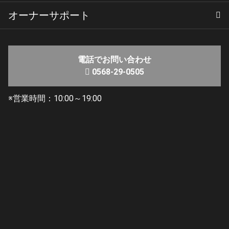
オーナーサポート
ヤマハバイクレンタル
YSP名古屋北のレンタルバイク
レンタルのご利用方法
保険と補償について
よくあるご質問
ーター搭載のスポーツビッグス
クーター
純正部品検索
リコール・改善対策情報
電話でお問い合わせ
0568-29-0505
※営業時間：10:00～19:00