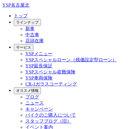
YSP名古屋北
トップ
ラインナップ
新車
中古車
店頭在庫
サービス
YSPメニュー
YSPスペシャルローン（残価設定型ローン）
YSP延長保証
YSPスペシャル盗難保険
YSP車両保険
CR-1ガラスコーティング
オススメ情報
ブログ
ニュース
キャンペーン
バイクのご購入について
スタッフブログ（旧）
イベント案内