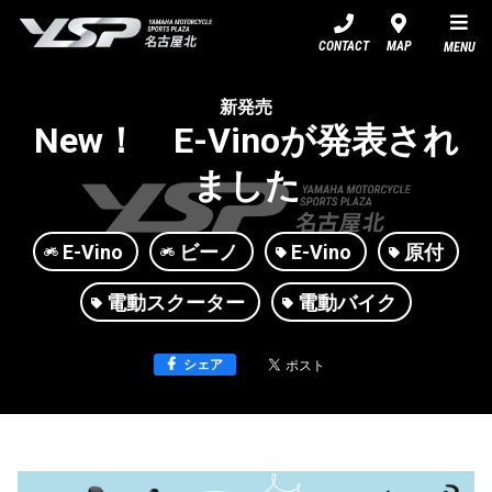
YSP名古屋北
CONTACT
MAP
MENU
新発売
New！ E-Vinoが発表され
ました
E-Vino
ビーノ
E-Vino
原付
電動スクーター
電動バイク
シェア