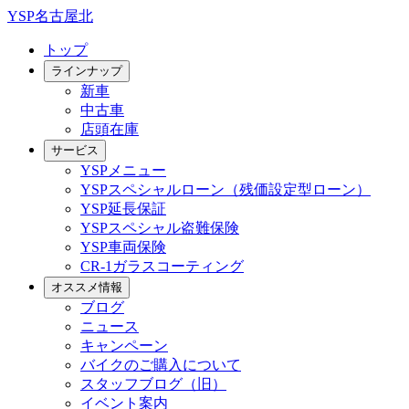
YSP名古屋北
トップ
ラインナップ
新車
中古車
店頭在庫
サービス
YSPメニュー
YSPスペシャルローン（残価設定型ローン）
YSP延長保証
YSPスペシャル盗難保険
YSP車両保険
CR-1ガラスコーティング
オススメ情報
ブログ
ニュース
キャンペーン
バイクのご購入について
スタッフブログ（旧）
イベント案内