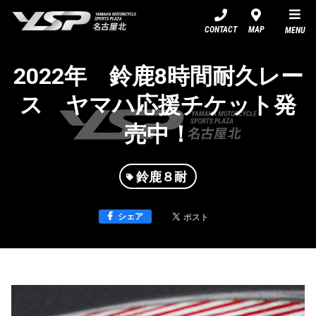
YSP名古屋北
CONTACT
MAP
MENU
2022年 鈴鹿8時間耐久レー
ス ヤマハ応援チケット発
売中！
鈴鹿８耐
シェア