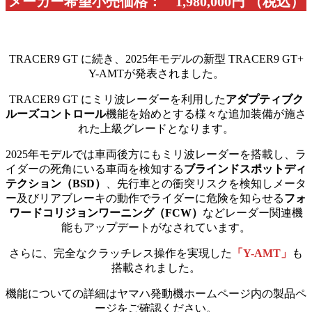
メーカー希望小売価格： 1,980,000円 （税込）
TRACER9 GT に続き、2025年モデルの新型 TRACER9 GT+
Y-AMTが発表されました。
TRACER9 GT にミリ波レーダーを利用した
アダプティブク
ルーズコントロール
機能を始めとする様々な追加装備が施さ
れた上級グレードとなります。
2025年モデルでは車両後方にもミリ波レーダーを搭載し、ラ
イダーの死角にいる車両を検知する
ブラインドスポットディ
テクション（BSD）
、先行車との衝突リスクを検知しメータ
ー及びリアブレーキの動作でライダーに危険を知らせる
フォ
ワードコリジョンワーニング（FCW）
などレーダー関連機
能もアップデートがなされています。
さらに、完全なクラッチレス操作を実現した
「Y-AMT」
も
搭載されました。
機能についての詳細はヤマハ発動機ホームページ内の製品ペ
ージをご確認ください。