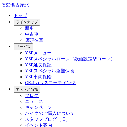
YSP名古屋北
トップ
ラインナップ
新車
中古車
店頭在庫
サービス
YSPメニュー
YSPスペシャルローン（残価設定型ローン）
YSP延長保証
YSPスペシャル盗難保険
YSP車両保険
CR-1ガラスコーティング
オススメ情報
ブログ
ニュース
キャンペーン
バイクのご購入について
スタッフブログ（旧）
イベント案内