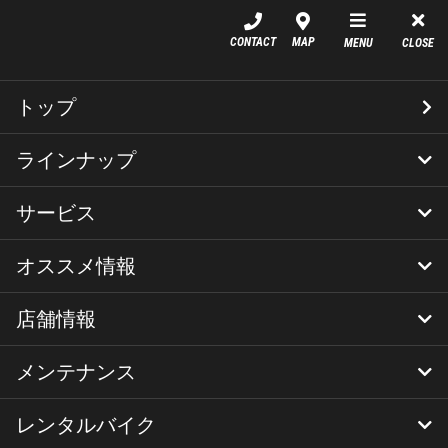
YSP名古屋北
CONTACT
MAP
MENU
CLOSE
2024年モデル MT-07 がリリ
トップ
ースされました。
ラインナップ
サービス
新車
中古車
店頭在庫
シェア
オススメ情報
YSPメニュー
YSPスペシャルローン（残価設定型ロー
YSP延長保証
YSPスペシャル盗難保険
YSP車両保険
CR-1ガラスコーティング
ン）
店舗情報
ブログ
ニュース
キャンペーン
バイクのご購入について
スタッフブログ（旧）
イベント案内
メンテナンス
店舗情報
スタッフ紹介
VRショールーム
採用情報
レンタルバイク
YSP名古屋北メンテナンス＆サポート
定期点検&車検
メンテナンスパック