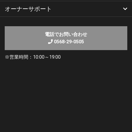
オーナーサポート
ヤマハバイクレンタル
YSP名古屋北のレンタルバイク
レンタルのご利用方法
保険と補償について
よくあるご質問
純正部品検索
リコール・改善対策情報
電話でお問い合わせ
0568-29-0505
※営業時間：10:00～19:00
2024’ MT-07
ヤマハ発動機から2024年モデルのMT-07が発表されまし
た。
2024年モデルではメーターがカラー液晶パネルに変更。