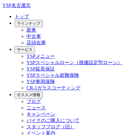
YSP名古屋北
トップ
ラインナップ
新車
中古車
店頭在庫
サービス
YSPメニュー
YSPスペシャルローン（残価設定型ローン）
YSP延長保証
YSPスペシャル盗難保険
YSP車両保険
CR-1ガラスコーティング
オススメ情報
ブログ
ニュース
キャンペーン
バイクのご購入について
スタッフブログ（旧）
イベント案内