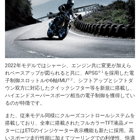
2022年モデルではシャーシ、エンジン共に変更が加えら
※１
れベースアップが図られると共に、APSG
を採用した電
※２
子制御スロットルや6軸IMU
、シフトアップとシフトダ
ウン双方に対応したクイックシフター等を新規に搭載し、
ハイエンドスーパースポーツ相当の電子制御を獲得してい
るのが特徴です。
また、従来モデル同様にクルーズコントロールシステムを
搭載しており、全車に搭載されたフルカラーTFT液晶メー
ターにはETCのインジケーター表示機能も新たに採用。高
いスポーツ走行性能に加えてツーリングでの利便性、快適