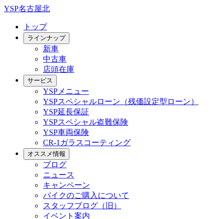
YSP名古屋北
トップ
ラインナップ
新車
中古車
店頭在庫
サービス
YSPメニュー
YSPスペシャルローン（残価設定型ローン）
YSP延長保証
YSPスペシャル盗難保険
YSP車両保険
CR-1ガラスコーティング
オススメ情報
ブログ
ニュース
キャンペーン
バイクのご購入について
スタッフブログ（旧）
イベント案内