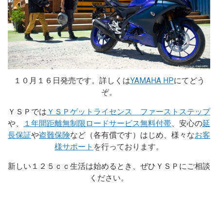
１０月１６日発売です。詳しくは
YAMAHA HP
にてどう
ぞ。
ＹＳＰでは
ＹＳＰゲットライセンス ファーストステップ
や、
１年間距離無制限ロードサービス無料付帯
、安心の
延
長保証
や
盗難保険
など（各有償です）はじめ、様々な
お客
様サポート
を行っております。
新しい１２５ｃｃ生活は始めるとき、ぜひＹＳＰにご相談
ください。