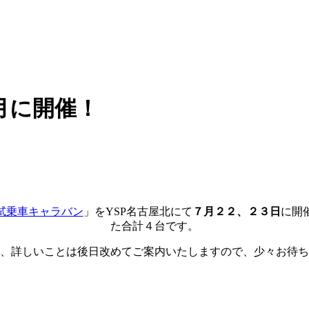
月に開催！
P試乗車キャラバン
」をYSP名古屋北にて
７月２２、２３日
に開
た合計４台です。
、詳しいことは後日改めてご案内いたしますので、少々お待ち