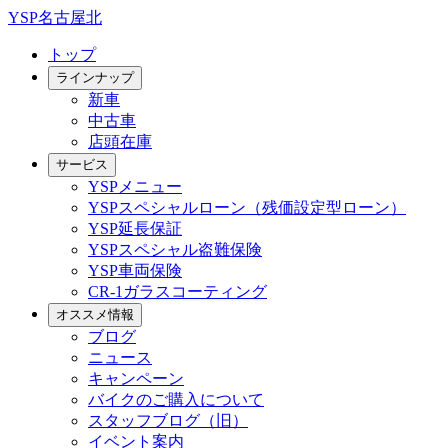
YSP名古屋北
トップ
ラインナップ
新車
中古車
店頭在庫
サービス
YSPメニュー
YSPスペシャルローン（残価設定型ローン）
YSP延長保証
YSPスペシャル盗難保険
YSP車両保険
CR-1ガラスコーティング
オススメ情報
ブログ
ニュース
キャンペーン
バイクのご購入について
スタッフブログ（旧）
イベント案内