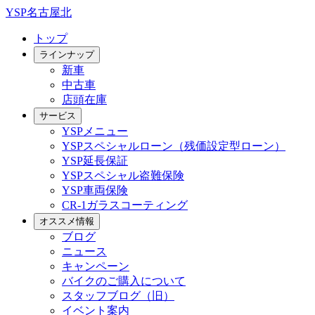
YSP名古屋北
トップ
ラインナップ
新車
中古車
店頭在庫
サービス
YSPメニュー
YSPスペシャルローン（残価設定型ローン）
YSP延長保証
YSPスペシャル盗難保険
YSP車両保険
CR-1ガラスコーティング
オススメ情報
ブログ
ニュース
キャンペーン
バイクのご購入について
スタッフブログ（旧）
イベント案内