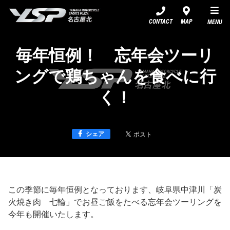
YSP名古屋北
CONTACT
MAP
MENU
毎年恒例！ 忘年会ツーリ
ングで鶏ちゃんを食べに行
く！
シェア
この季節に毎年恒例となっております、岐阜県中津川「炭
火焼き肉 七輪」でお昼ご飯をたべる忘年会ツーリングを
今年も開催いたします。