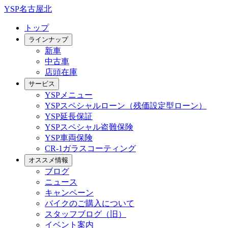
YSP名古屋北
トップ
ラインナップ
新車
中古車
店頭在庫
サービス
YSPメニュー
YSPスペシャルローン（残価設定型ローン）
YSP延長保証
YSPスペシャル盗難保険
YSP車両保険
CR-1ガラスコーティング
オススメ情報
ブログ
ニュース
キャンペーン
バイクのご購入について
スタッフブログ（旧）
イベント案内