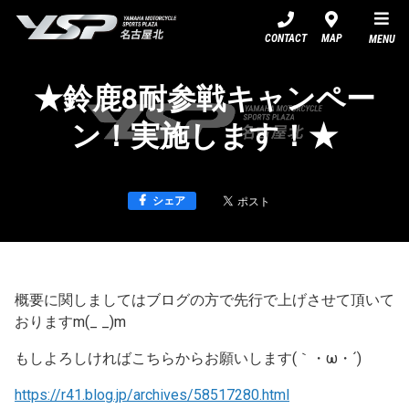
YSP名古屋北
CONTACT
MAP
MENU
★鈴鹿8耐参戦キャンペー
ン！実施します！★
シェア
概要に関しましてはブログの方で先行で上げさせて頂いて
おりますm(_ _)m
もしよろしければこちらからお願いします(｀・ω・´)ゞ
https://r41.blog.jp/archives/58517280.html