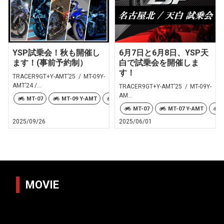
YSP試乗会！秋も開催し
6月7日と6月8日、YSP天
ます！(事前予約制）
白で試乗会を開催しま
す！
TRACER9GT+Y-AMT’25 / MT-09Y-
AMT’24 /...
TRACER9GT+Y-AMT’25 / MT-09Y-
AM...
MT-07
MT-09 Y-AMT
TRACER9 GT+ Y-AMT
XSR900
MT-07
MT-07 Y-AMT
2025/09/26
2025/06/01
MOVIE