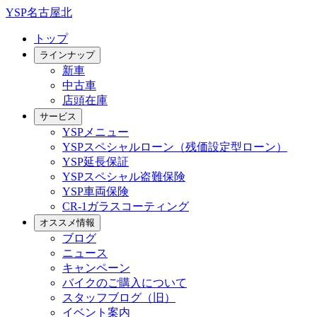
YSP名古屋北
トップ
ラインナップ
新車
中古車
店頭在庫
サービス
YSPメニュー
YSPスペシャルローン（残価設定型ローン）
YSP延長保証
YSPスペシャル盗難保険
YSP車両保険
CR-1ガラスコーティング
オススメ情報
ブログ
ニュース
キャンペーン
バイクのご購入について
スタッフブログ（旧）
イベント案内