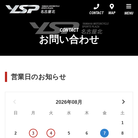
YSP名古屋北
CONTACT
MAP
MENU
CONTACT
お問い合わせ
営業日のお知らせ
2026年08月
日
月
火
水
木
金
土
1
2
3
4
5
6
7
8