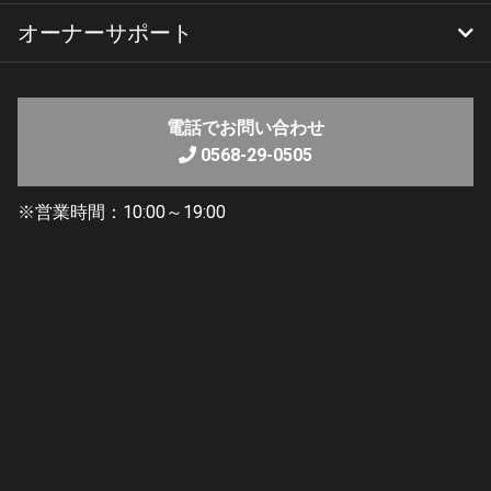
オーナーサポート
ヤマハバイクレンタル
YSP名古屋北のレンタルバイク
レンタルのご利用方法
保険と補償について
よくあるご質問
純正部品検索
リコール・改善対策情報
電話でお問い合わせ
0568-29-0505
4/26（日）開催 YSP 試乗会 in 名古
屋北
※営業時間：10:00～19:00
春分の日を迎え、まだまだ日によって寒暖差はあるものの
徐々に春めいてきた今日この頃、いかがお過ごしでしょう
か？
先週は三重県いなべ市で開催された全日本ＭＸ開幕戦にＹ
ＳＰ応援団長として行ってきましたので写真等の準備がで
き次第ご報告したいと思っています。
（既に丸１週間経過中。遅すぎて申し訳ありません…）