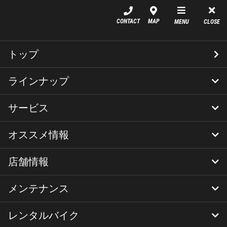
YSP名古屋北
CONTACT
MAP
MENU
CLOSE
イベント系
トップ
4月は 試乗会 ! キャンペーン
ラインナップ
も！
サービス
新車
中古車
店頭在庫
MT-09
MT-125
MT-25
オススメ情報
YSPメニュー
YSPスペシャルローン（残価設定型ロー
YSP延長保証
YSPスペシャル盗難保険
YSP車両保険
CR-1ガラスコーティング
XSR125
XSR900
YZF-R125
ン）
店舗情報
ブログ
ニュース
キャンペーン
バイクのご購入について
スタッフブログ（旧）
イベント案内
YZF-R25
YZF-R3
イベント
キャンペーン
試乗会
メンテナンス
店舗情報
スタッフ紹介
VRショールーム
採用情報
レンタルバイク
YSP名古屋北メンテナンス＆サポート
定期点検&車検
メンテナンスパック
シェア