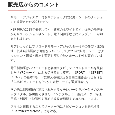
販売店からのコメント
リモートアジャスター付きリアショックに変更・シートのクッショ
ンも改善された2025モデル
XSR900の2025年モデルです・新車のホワイトです。従来のモデル
からサスペンションやシート、電子制御系などにアップデートが加
えられました。
リアショックはプリロードリモートアジャスター付きの伸び・圧(高
速・低速)減衰調節が可能なフルアジャスタブルに変更。シートはク
ッション・形状・表皮を変更し座り心地とホールド性を高めていま
す。
電子制御系はパワーモードと各種スタビリティコントロールを統合
した「YRCモード」による切り替えに変更。「SPORT」「STREET]
「RAIN」の基本3モードに加え各種設定を自由に組み合わせられる
「CUSTOM」モードを2つから走行モードを選択可能です。
その他に調整機能が追加されたクラッチレバーやラバー付きのステ
ップペダル、多機能化された5インチフルカラー液晶メーター等使
用感・利便性・快適性を高める改良が細部まで施されています。
スマホと連携することでメーター内にナビゲーションを表示する
「GarminStreercross」にも対応。