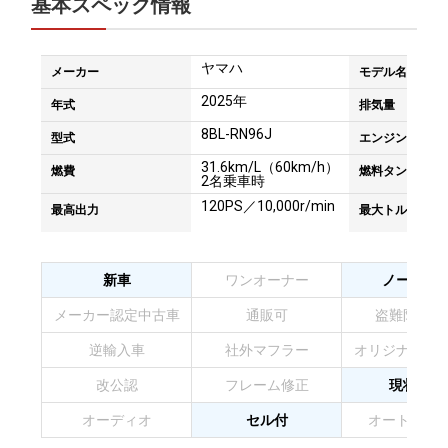
基本スペック情報
ヤマハ
メーカー
モデル名
2025年
年式
排気量
8BL-RN96J
型式
エンジンタイプ
31.6km/L（60km/h）
燃費
燃料タンク容量
2名乗車時
120PS／10,000r/min
最高出力
最大トルク
新車
ワンオーナー
ノーマル
メーカー認定中古車
通販可
盗難防止装
逆輸入車
社外マフラー
オリジナルペ
改公認
フレーム修正
現状販売
オーディオ
セル付
オートマチ