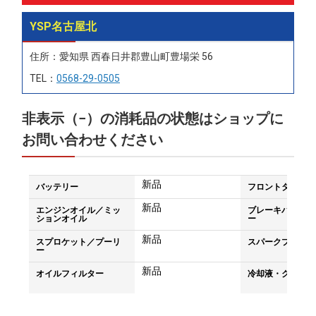
YSP名古屋北
住所：愛知県 西春日井郡豊山町豊場栄 56
TEL：
0568-29-0505
非表示（−）の消耗品の状態はショップに
お問い合わせください
新品
バッテリー
フロントタイヤ
新品
エンジンオイル／ミッ
ブレーキパッド／
ションオイル
ー
新品
スプロケット／プーリ
スパークプラグ
ー
新品
オイルフィルター
冷却液・クーラン