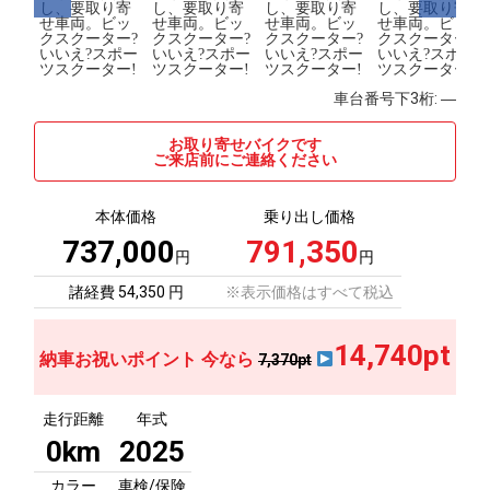
車台番号下3桁:
―
お取り寄せバイクです
ご来店前にご連絡ください
本体価格
乗り出し価格
737,000
791,350
円
円
諸経費 54,350 円
※表示価格はすべて税込
14,740pt
納車お祝いポイント 今なら
7,370pt
走行距離
年式
0km
2025
カラー
車検/保険