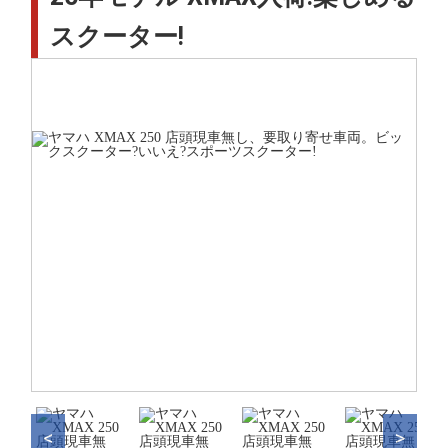
スクーター!
<
>