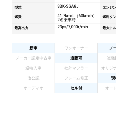
8BK-SGA8J
型式
エンジンタイプ
41.7km/L（60km/h）
燃費
燃料タンク容量
2名乗車時
23ps/7,000r/min
最高出力
最大トルク
新車
ワンオーナー
ノーマル
メーカー認定中古車
通販可
盗難防止装
逆輸入車
社外マフラー
オリジナルペ
改公認
フレーム修正
現状販売
オーディオ
セル付
オートマチ