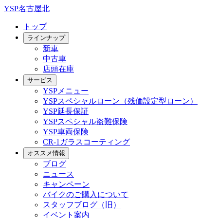
YSP名古屋北
トップ
ラインナップ
新車
中古車
店頭在庫
サービス
YSPメニュー
YSPスペシャルローン（残価設定型ローン）
YSP延長保証
YSPスペシャル盗難保険
YSP車両保険
CR-1ガラスコーティング
オススメ情報
ブログ
ニュース
キャンペーン
バイクのご購入について
スタッフブログ（旧）
イベント案内